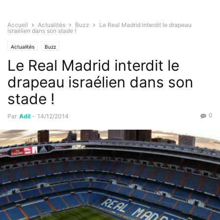
Accueil
Actualités
Buzz
Le Real Madrid interdit le drapeau
israélien dans son stade !
Actualités
Buzz
Le Real Madrid interdit le
drapeau israélien dans son
stade !
0
Par
Adil
-
14/12/2014