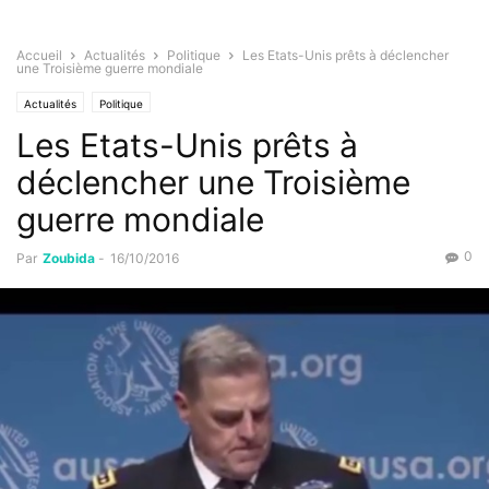
Accueil
Actualités
Politique
Les Etats-Unis prêts à déclencher
une Troisième guerre mondiale
Actualités
Politique
Les Etats-Unis prêts à
déclencher une Troisième
guerre mondiale
0
Par
Zoubida
-
16/10/2016