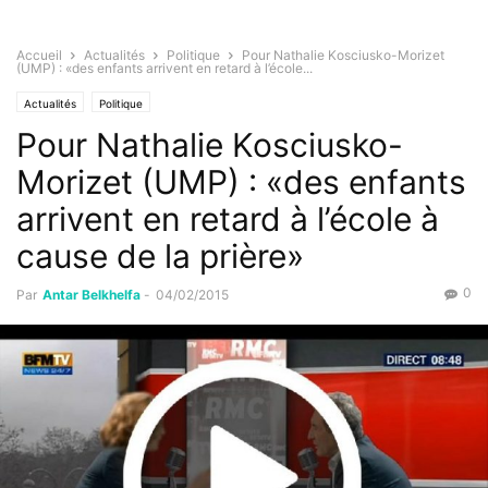
Accueil
Actualités
Politique
Pour Nathalie Kosciusko-Morizet
(UMP) : «des enfants arrivent en retard à l’école...
Actualités
Politique
Pour Nathalie Kosciusko-
Morizet (UMP) : «des enfants
arrivent en retard à l’école à
cause de la prière»
0
Par
Antar Belkhelfa
-
04/02/2015