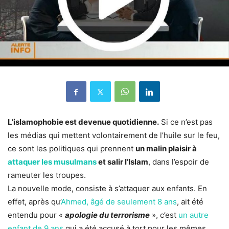
L’islamophobie est devenue quotidienne.
Si ce n’est pas
les médias qui mettent volontairement de l’huile sur le feu,
ce sont les politiques qui prennent
un malin plaisir à
attaquer les musulmans
et salir l’Islam
, dans l’espoir de
rameuter les troupes.
La nouvelle mode, consiste à s’attaquer aux enfants. En
effet, après qu’
Ahmed, âgé de seulement 8 ans
, ait été
entendu pour «
apologie du terrorisme
», c’est
un autre
enfant de 9 ans
qui a été accusé à tort pour les mêmes