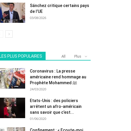
Sánchez critique certains pays
de l’UE
03/08/2026
LES PLUS POPULAIRES
All
Plus
Coronavirus : La presse
américaine rend hommage au
Prophète Mohammed ﷺ
24/03/2020
Etats-Unis : des policiers
arrêtent un afro-américain
sans savoir que c’est...
01/06/2020
Confinement : « Ecoute-moi