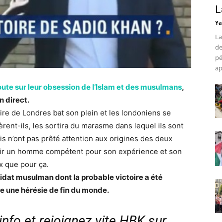
L
Ya
La
de
pé
ap
oute sur leur obsession de l’Islam et des musulmans
,
n direct.
re de Londres bat son plein et les londoniens se
èrent-ils, les sortira du marasme dans lequel ils sont
is n’ont pas prêté attention aux origines des deux
isir un homme compétent pour son expérience et son
ux que pour ça.
didat musulman dont la probable victoire a été
 une hérésie de fin du monde.
nfo et rejoignez vite HBK sur