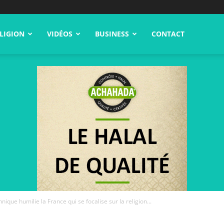
LIGION
VIDÉOS
BUSINESS
CONTACT
nique humilie la France qui se focalise sur la religion...