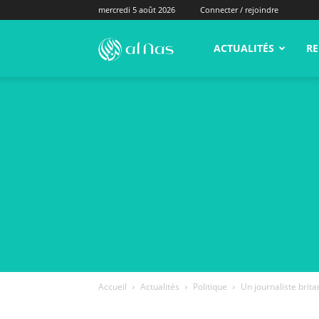
mercredi 5 août 2026
Connecter / rejoindre
alNas.fr
ACTUALITÉS
RE
Accueil
Actualités
Politique
Un journaliste britan