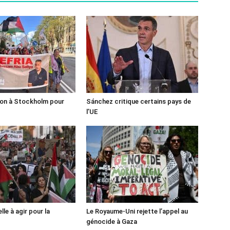
ion à Stockholm pour
Sánchez critique certains pays de
l’UE
lle à agir pour la
Le Royaume-Uni rejette l’appel au
génocide à Gaza