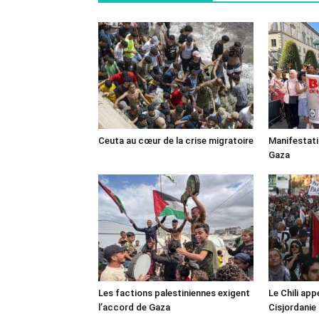
Ceuta au cœur de la crise migratoire
Manifestat
Gaza
Les factions palestiniennes exigent
Le Chili appe
l’accord de Gaza
Cisjordanie