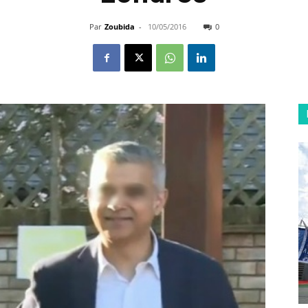
Par
Zoubida
-
10/05/2016
0