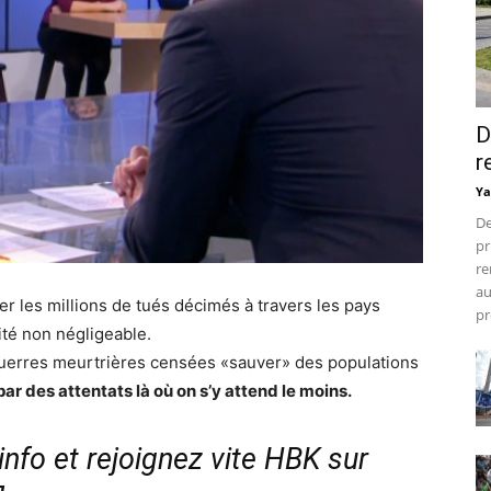
D
r
Ya
De
pr
re
au
ier les millions de tués décimés à travers les pays
pr
ité non négligeable.
 guerres meurtrières censées «sauver» des populations
ar des attentats là où on s’y attend le moins.
nfo et rejoignez vite HBK sur