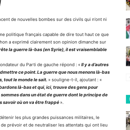
]
ancent de nouvelles bombes sur des civils qui n’ont ni
e politique français capable de dire tout haut ce que
hon a exprimé clairement son opinion dimanche sur
rête la guerre là-bas (en Syrie), il est vraisemblable
fondateur du Parti de gauche répond : «
Il y a d’autres
mettre ce point. La guerre que nous menons là-bas
s, tout le monde le sait.
» souligne-t-il, ajoutant : «
dons là-bas et qui, ici, trouve des gens pour
ommes dans un état de guerre dont le principe de
s savoir où on va être frappé
».
détenir les plus grandes puissances militaires, le
 de prévoir et de neutraliser les attentats qui ont lieu