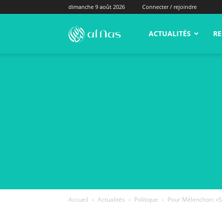
dimanche 9 août 2026
Connecter / rejoindre
alNas.fr
ACTUALITÉS
RE
Accueil
Actualités
Politique
Pour Mélenchon: «Si 