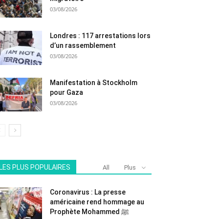
03/08/2026
Londres : 117 arrestations lors
d’un rassemblement
03/08/2026
Manifestation à Stockholm
pour Gaza
03/08/2026
LES PLUS POPULAIRES
All
Plus
Coronavirus : La presse
américaine rend hommage au
Prophète Mohammed ﷺ