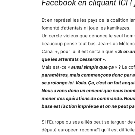
Facebook en cliquant ICI !
Et en représailles les pays de la coalition l
fomenté d’attentats ni joué les kamikazes.
Un cercle vicieux que dénonce le seul homm
beaucoup pense tout bas. Jean-Luc Mélenc
Canal +, pour lui il est certain que «
Si on ar
que les attentats cesseront
».
Mais est-ce «
aussi simple que ça
» ? Le co
paramètres, mais commençons donc par ad
se prolonge ici. Voilà. Ça, c’est un fait acqui
Nous avons donc un ennemi que nous bombar
mener des opérations de commando. Nous s
base est l’action imprévue et on ne peut pa
Si l’Europe ou ses alliés peut se targuer de 
député européen reconnaît qu’il est difficile