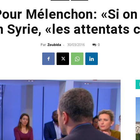
Pour Mélenchon: «Si on 
 Syrie, «les attentats
Par
Zoubida
-
30/03/2016
0