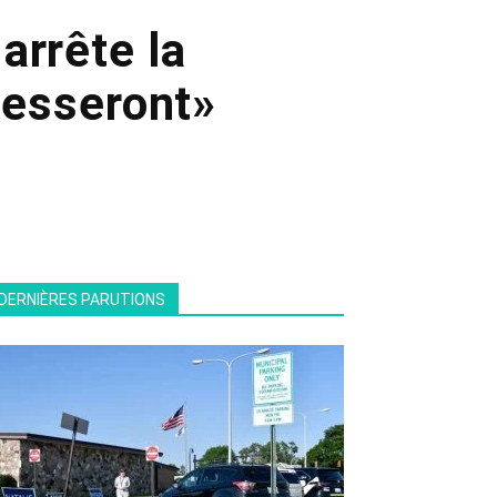
arrête la
 cesseront»
DERNIÈRES PARUTIONS