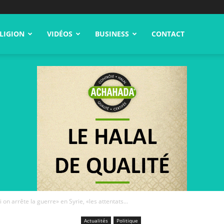
LIGION
VIDÉOS
BUSINESS
CONTACT
on arrête la guerre» en Syrie, «les attentats...
Actualités
Politique