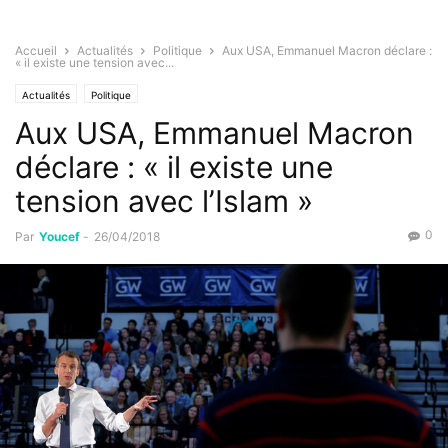
Accueil
Actualités
Politique
Aux USA, Emmanuel Macron déclare :
« il existe une tension avec...
Actualités
Politique
Aux USA, Emmanuel Macron
déclare : « il existe une
tension avec l’Islam »
0
Par
Youcef
-
26/04/2018