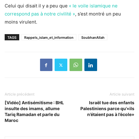
Celui qui disait il y a peu que
« le voile islamique ne
correspond pas à notre civilité »
, s’est montré un peu
moins virulent.
TAGS
Rappels_islam_et_information
SoubhanAllah
Article précédent
Article suivant
[Vidéo] Antisémitisme : BHL
Israël tue des enfants
insulte des imams, allume
Palestiniens parce qu’«ils
Tariq Ramadan et parle du
n’étaient pas à l’école»
Maroc