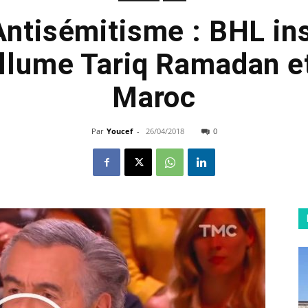
Antisémitisme : BHL in
llume Tariq Ramadan et
Maroc
Par
Youcef
-
26/04/2018
0