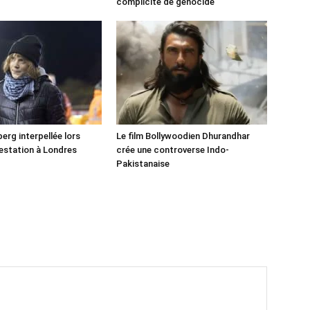
!
complicité de génocide
erg interpellée lors
Le film Bollywoodien Dhurandhar
estation à Londres
crée une controverse Indo-
Pakistanaise