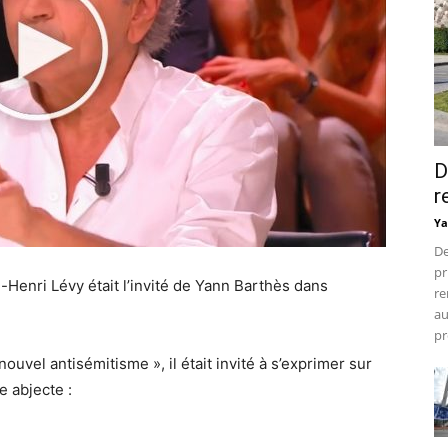
D
r
Ya
De
pr
-Henri Lévy était l’invité de Yann Barthès dans
re
au
pr
nouvel antisémitisme », il était invité à s’exprimer sur
e abjecte :