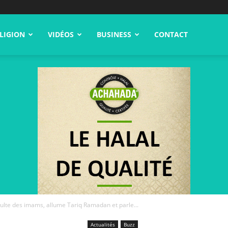
LIGION
VIDÉOS
BUSINESS
CONTACT
ulte des imams, allume Tariq Ramadan et parle...
Actualités
Buzz