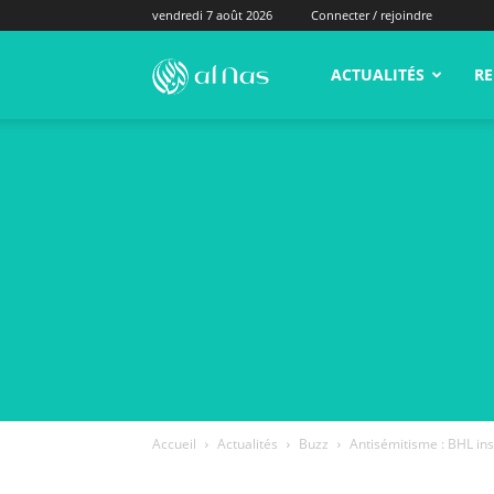
vendredi 7 août 2026
Connecter / rejoindre
alNas.fr
ACTUALITÉS
RE
Accueil
Actualités
Buzz
Antisémitisme : BHL ins