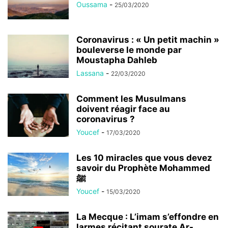
Oussama
-
25/03/2020
Coronavirus : « Un petit machin »
bouleverse le monde par
Moustapha Dahleb
Lassana
-
22/03/2020
Comment les Musulmans
doivent réagir face au
coronavirus ?
Youcef
-
17/03/2020
Les 10 miracles que vous devez
savoir du Prophète Mohammed
ﷺ
Youcef
-
15/03/2020
La Mecque : L’imam s’effondre en
larmes récitant sourate Ar-