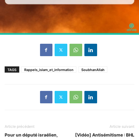
TAGS
Rappels_islam_et_information
SoubhanAllah
Article précédent
Article suivant
Pour un député israélien,
[Vidéo] Antisémitisme : BHL