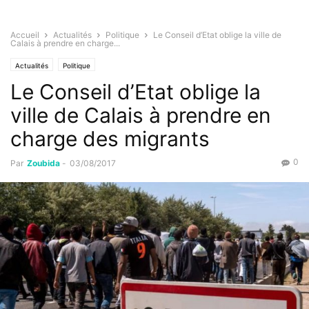
Accueil
Actualités
Politique
Le Conseil d’Etat oblige la ville de
Calais à prendre en charge...
Actualités
Politique
Le Conseil d’Etat oblige la
ville de Calais à prendre en
charge des migrants
0
Par
Zoubida
-
03/08/2017