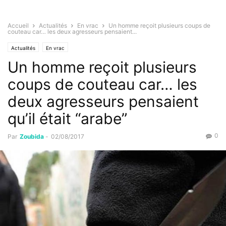
Accueil
Actualités
En vrac
Un homme reçoit plusieurs coups de
couteau car… les deux agresseurs pensaient...
Actualités
En vrac
Un homme reçoit plusieurs
coups de couteau car… les
deux agresseurs pensaient
qu’il était “arabe”
0
Par
Zoubida
-
02/08/2017