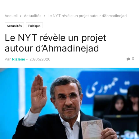
Accueil
Actualités
Le NYT révèle un projet autour d’Ahmadinejad
Actualités
Politique
Le NYT révèle un projet
autour d’Ahmadinejad
0
Par
Rizlene
-
20/05/2026