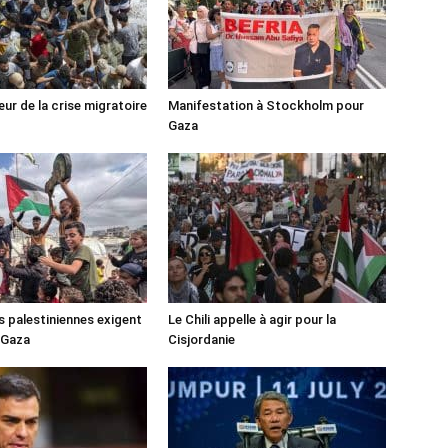
ur de la crise migratoire
Manifestation à Stockholm pour
Gaza
s palestiniennes exigent
Le Chili appelle à agir pour la
 Gaza
Cisjordanie