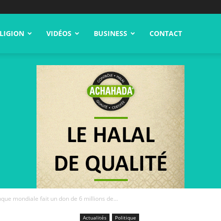
LIGION
VIDÉOS
BUSINESS
CONTACT
que mondiale fait un don de 6 millions de...
Actualités
Politique