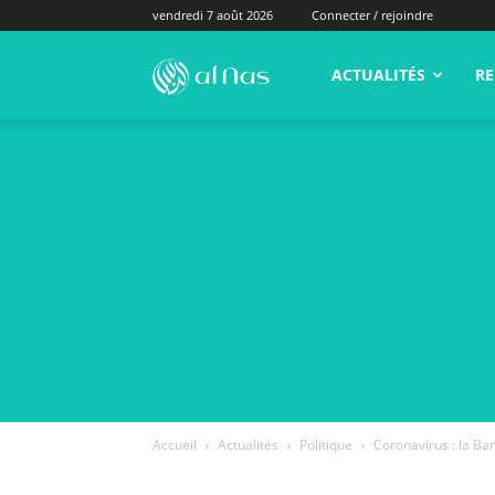
vendredi 7 août 2026
Connecter / rejoindre
alNas.fr
ACTUALITÉS
RE
Accueil
Actualités
Politique
Coronavirus : la Ban