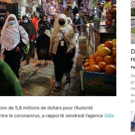
D
r
Ya
De
pr
re
au
pr
 de 5,8 millions de dollars pour l’Autorité
ontre le coronavirus, a rapporté vendredi l’agence
Safa