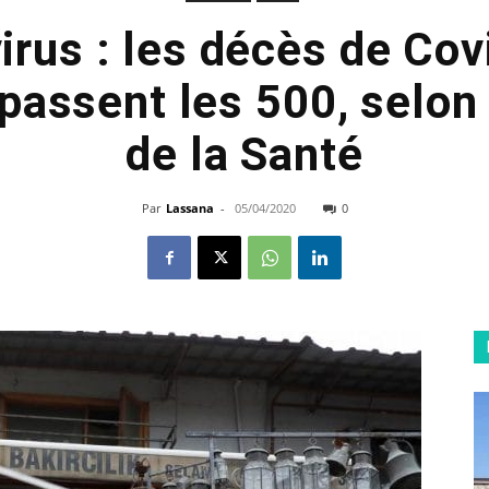
irus : les décès de Cov
passent les 500, selon 
de la Santé
Par
Lassana
-
05/04/2020
0