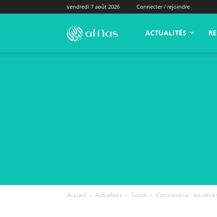
vendredi 7 août 2026
Connecter / rejoindre
alNas.fr
ACTUALITÉS
RE
Accueil
Actualités
Santé
Coronavirus : les décè