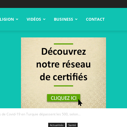
LIGION
VIDÉOS
BUSINESS
CONTACT
s de Covid-19 en Turquie dépassent les 500, selon...
Actualités
Santé