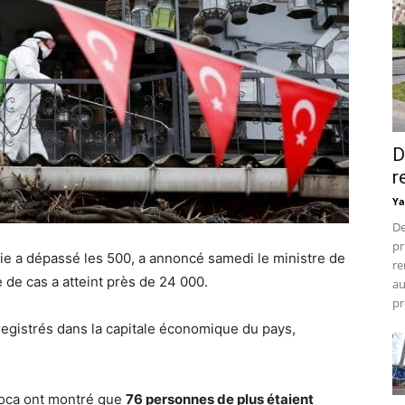
D
r
Ya
De
pr
ie a dépassé les 500, a annoncé samedi le ministre de
re
 de cas a atteint près de 24 000.
au
pr
registrés dans la capitale économique du pays,
 Koca ont montré que
76 personnes de plus étaient