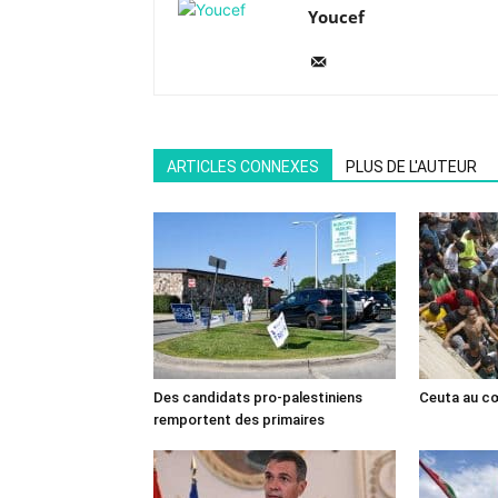
Youcef
ARTICLES CONNEXES
PLUS DE L'AUTEUR
Des candidats pro-palestiniens
Ceuta au cœ
remportent des primaires