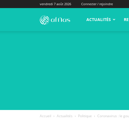
vendredi 7 août 2026
Connecter / rejoindre
alNas.fr
ACTUALITÉS
RE
Accueil
Actualités
Politique
Coronavirus : le go