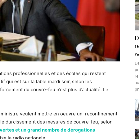
D
r
Ya
De
pr
tions professionnelles et des écoles qui restent
re
if qui est sur la table mardi soir, selon les
au
pr
forcement du couvre-feu n’est plus d’actualité. Le
r ministre veulent mettre en oeuvre un reconfinement
mple durcissement des mesures de couvre-feu, selon
uvertes et un grand nombre de dérogations
ise la radio nationale.