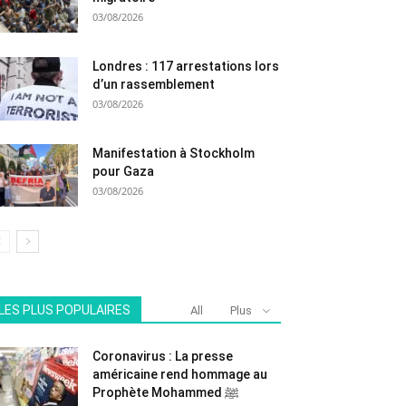
03/08/2026
Londres : 117 arrestations lors
d’un rassemblement
03/08/2026
Manifestation à Stockholm
pour Gaza
03/08/2026
LES PLUS POPULAIRES
All
Plus
Coronavirus : La presse
américaine rend hommage au
Prophète Mohammed ﷺ