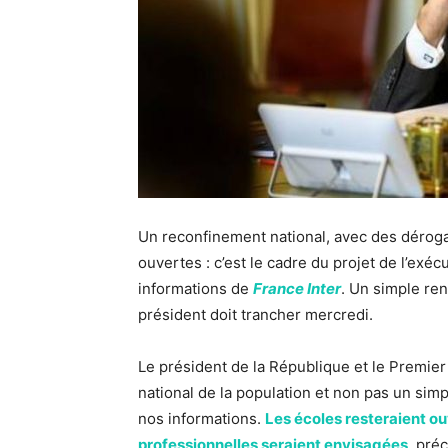
Un reconfinement national, avec des déroga
ouvertes : c’est le cadre du projet de l’exécut
informations de
France Inter
. Un simple ren
président doit trancher mercredi.
Le président de la République et le Premie
national de la population et non pas un si
nos informations.
Les écoles resteraient o
professionnelles seraient envisagées
, préc