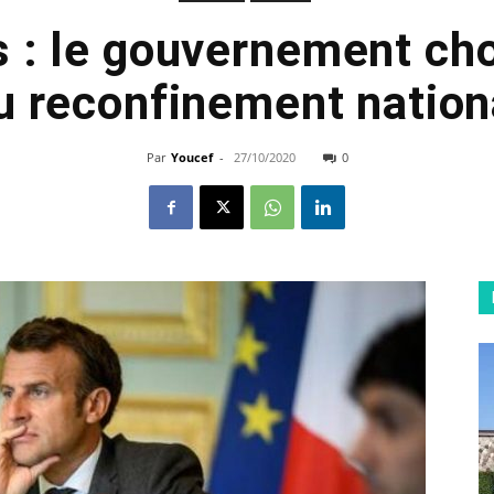
 : le gouvernement choi
u reconfinement nation
Par
Youcef
-
27/10/2020
0