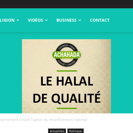
LIGION
VIDÉOS
BUSINESS
CONTACT
uvernement choisit l’option du reconfinement national
Actualités
Politique