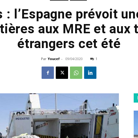
 : l’Espagne prévoit u
tières aux MRE et aux 
étrangers cet été
Par
Youcef
-
09/04/2020
1