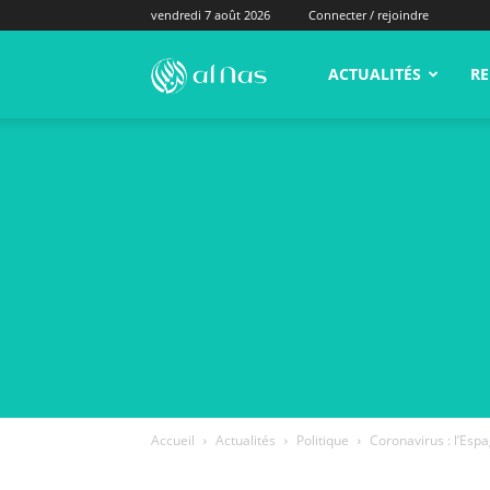
vendredi 7 août 2026
Connecter / rejoindre
alNas.fr
ACTUALITÉS
RE
Accueil
Actualités
Politique
Coronavirus : l’Esp