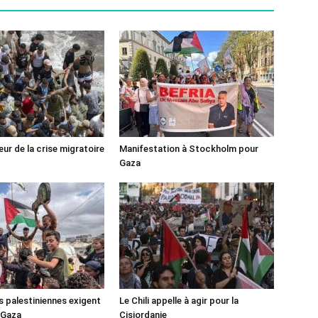
ur de la crise migratoire
Manifestation à Stockholm pour
Gaza
s palestiniennes exigent
Le Chili appelle à agir pour la
 Gaza
Cisjordanie