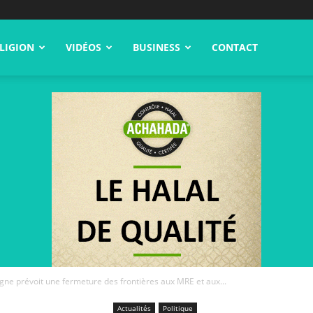
LIGION
VIDÉOS
BUSINESS
CONTACT
agne prévoit une fermeture des frontières aux MRE et aux...
Actualités
Politique