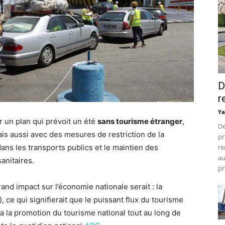
D
r
Ya
 un plan qui prévoit un été
sans tourisme étranger
,
De
ais aussi avec des mesures de restriction de la
pr
dans les transports publics et le maintien des
re
au
anitaires.
pr
and impact sur l’économie nationale serait : la
), ce qui signifierait que le puissant flux du tourisme
ela la promotion du tourisme national tout au long de