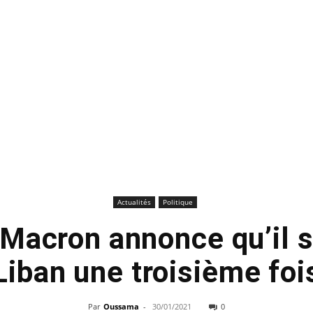
Actualités
Politique
acron annonce qu’il s
Liban une troisième foi
Par
Oussama
-
30/01/2021
0