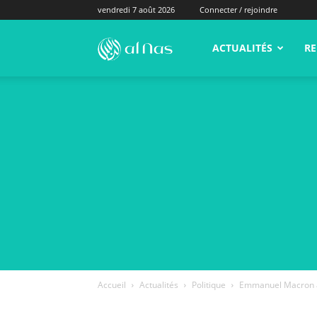
vendredi 7 août 2026
Connecter / rejoindre
alNas.fr
ACTUALITÉS
RE
Accueil
Actualités
Politique
Emmanuel Macron an