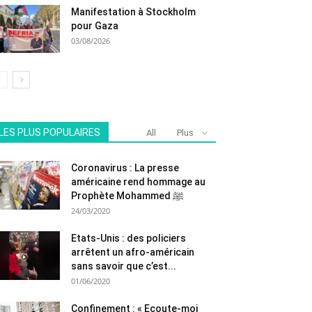
Manifestation à Stockholm
pour Gaza
03/08/2026
LES PLUS POPULAIRES
All
Plus
Coronavirus : La presse
américaine rend hommage au
Prophète Mohammed ﷺ
24/03/2020
Etats-Unis : des policiers
arrêtent un afro-américain
sans savoir que c’est...
01/06/2020
Confinement : « Ecoute-moi