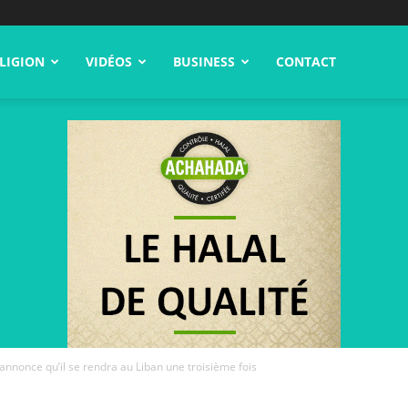
LIGION
VIDÉOS
BUSINESS
CONTACT
nonce qu’il se rendra au Liban une troisième fois