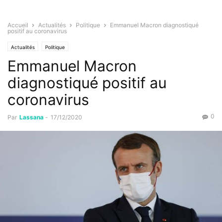
Accueil
Actualités
Politique
Emmanuel Macron diagnostiqué
positif au coronavirus
Actualités
Politique
Emmanuel Macron
diagnostiqué positif au
coronavirus
0
Par
Lassana
-
17/12/2020