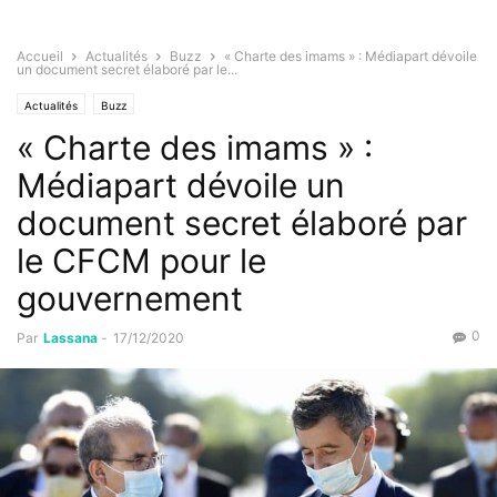
Accueil
Actualités
Buzz
« Charte des imams » : Médiapart dévoile
un document secret élaboré par le...
Actualités
Buzz
« Charte des imams » :
Médiapart dévoile un
document secret élaboré par
le CFCM pour le
gouvernement
0
Par
Lassana
-
17/12/2020