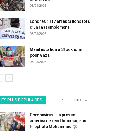
03/08/2026
Londres : 117 arrestations lors
d’un rassemblement
03/08/2026
Manifestation à Stockholm
pour Gaza
03/08/2026
LES PLUS POPULAIRES
All
Plus
Coronavirus : La presse
américaine rend hommage au
Prophète Mohammed ﷺ