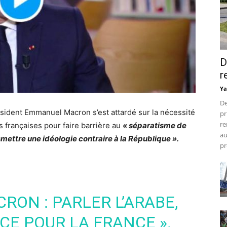
D
r
Ya
De
résident Emmanuel Macron s’est attardé sur la nécessité
pr
re
s françaises pour faire barrière au
« séparatisme de
au
mettre une idéologie contraire à la République ».
pr
CRON
: PARLER L’ARABE,
CE POUR LA FRANCE ».