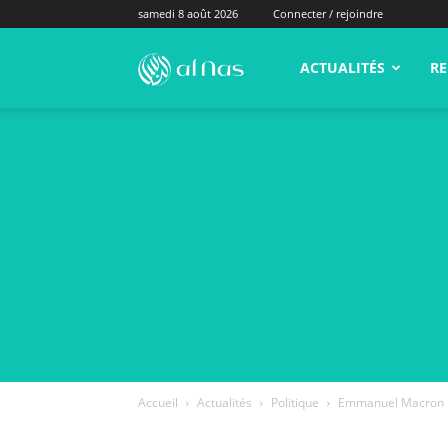
samedi 8 août 2026
Connecter / rejoindre
alNas.fr
ACTUALITÉS
RE
Accueil
Actualités
Politique
Emmanuel Macron : p