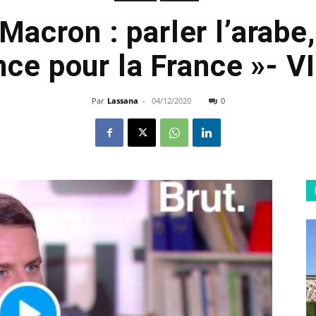
cron : parler l’arabe,
ce pour la France »- 
Par
Lassana
-
04/12/2020
0