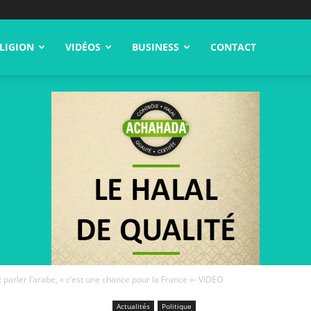
LIGION
VIDÉOS
BUSINESS
CONTACT
arler l’arabe, « c’est une chance pour la France »- VIDEO
Actualités
Politique