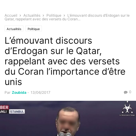
Accueil
Actualités
Politique
L’émouvant discours d’Erdogan sur le
Qatar, rappelant avec des versets du Coran...
Actualités
Politique
L’émouvant discours
d’Erdogan sur le Qatar,
rappelant avec des versets
du Coran l’importance d’être
unis
0
Par
Zoubida
-
13/06/2017