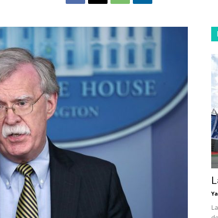
L
Ya
La
de