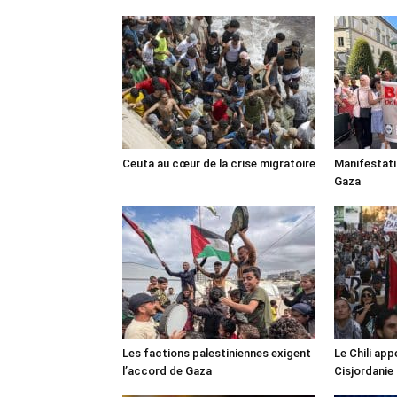
Ceuta au cœur de la crise migratoire
Manifestat
Gaza
Les factions palestiniennes exigent
Le Chili appe
l’accord de Gaza
Cisjordanie