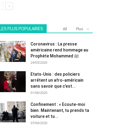
LES PLUS POPULAIRES
All
Plus
Coronavirus : La presse
américaine rend hommage au
Prophète Mohammed ﷺ
24/03/2020
Etats-Unis : des policiers
arrêtent un afro-américain
sans savoir que c’est...
01/06/2020
Confinement : « Ecoute-moi
bien. Maintenant, tu prends ta
voiture et tu...
07/04/2020