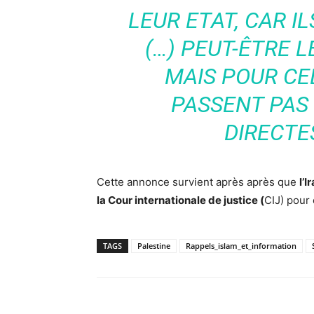
LEUR ETAT, CAR I
(…) PEUT-ÊTRE L
MAIS POUR CEL
PASSENT PAS
DIRECTE
Cette annonce survient après après que
l’I
la Cour internationale de justice (
CIJ) pour 
TAGS
Palestine
Rappels_islam_et_information