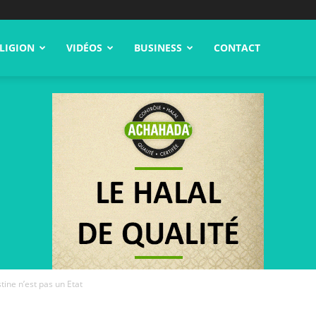
LIGION
VIDÉOS
BUSINESS
CONTACT
stine n’est pas un Etat