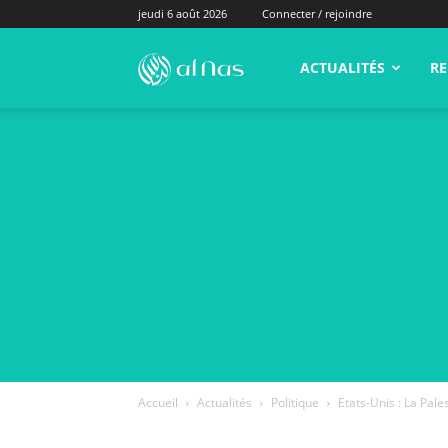
jeudi 6 août 2026
Connecter / rejoindre
alNas.fr
ACTUALITÉS
RE
Accueil
Actualités
Politique
Etats-Unis : La Pale