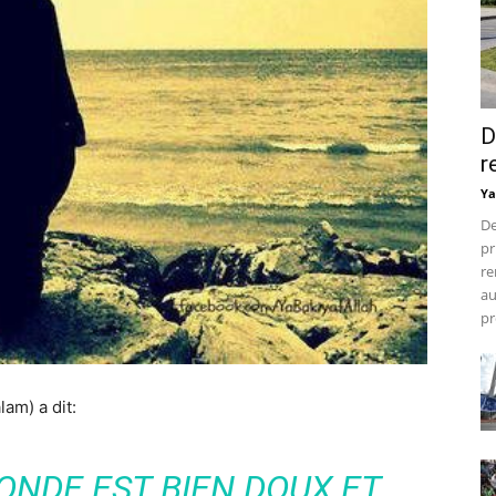
D
r
Ya
De
pr
re
au
pr
lam) a dit:
ONDE EST BIEN DOUX ET