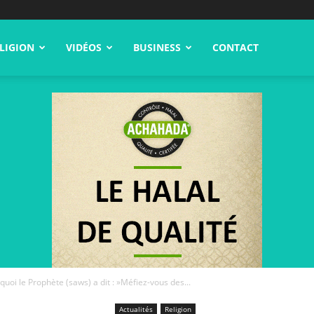
LIGION
VIDÉOS
BUSINESS
CONTACT
quoi le Prophète (saws) a dit : »Méfiez-vous des...
Actualités
Religion