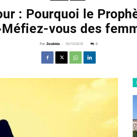
our : Pourquoi le Proph
 »Méfiez-vous des fem
Par
Zoubida
-
05/10/2018
0