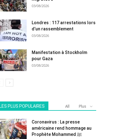
03/08/2026
Londres : 117 arrestations lors
d’un rassemblement
03/08/2026
Manifestation à Stockholm
pour Gaza
03/08/2026
LES PLUS POPULAIRES
All
Plus
Coronavirus : La presse
américaine rend hommage au
Prophète Mohammed ﷺ