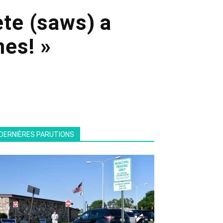
ète (saws) a
mes! »
DERNIÈRES PARUTIONS