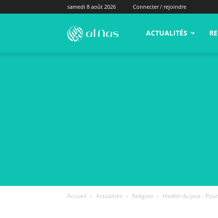
samedi 8 août 2026
Connecter / rejoindre
alNas.fr
ACTUALITÉS
RE
Accueil
Actualités
Religion
Hadith du jour : Pour