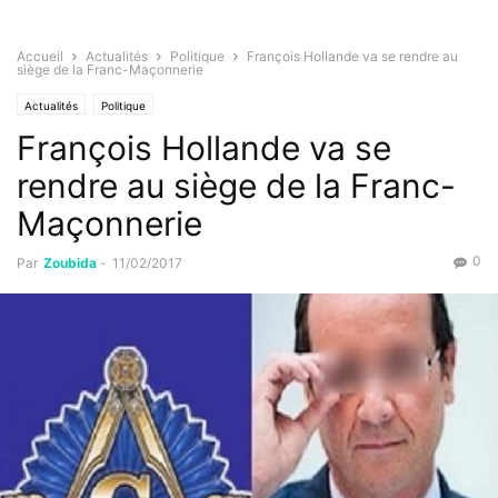
Accueil
Actualités
Politique
François Hollande va se rendre au
siège de la Franc-Maçonnerie
Actualités
Politique
François Hollande va se
rendre au siège de la Franc-
Maçonnerie
0
Par
Zoubida
-
11/02/2017