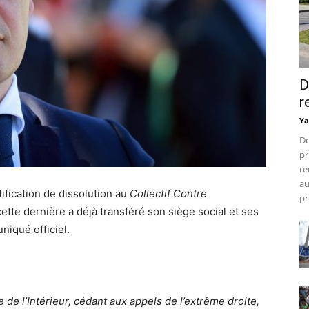
D
r
Ya
De
pr
re
au
tification de dissolution au
Collectif Contre
pr
cette dernière a déjà transféré son siège social et ses
niqué officiel.
 de l’Intérieur, cédant aux appels de l’extrême droite,