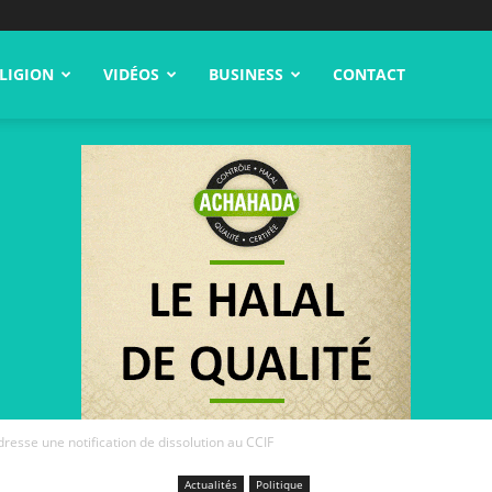
LIGION
VIDÉOS
BUSINESS
CONTACT
esse une notification de dissolution au CCIF
Actualités
Politique