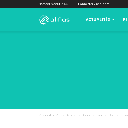
samedi 8 août 2026
Connecter / rejoindre
alNas.fr
ACTUALITÉS
RE
Accueil
Actualités
Politique
Gérald Darmanin adr