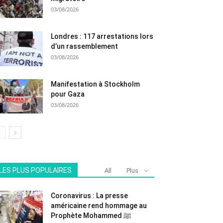
03/08/2026
Londres : 117 arrestations lors
d’un rassemblement
03/08/2026
Manifestation à Stockholm
pour Gaza
03/08/2026
LES PLUS POPULAIRES
All
Plus
Coronavirus : La presse
américaine rend hommage au
Prophète Mohammed ﷺ