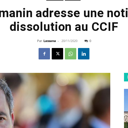
manin adresse une noti
dissolution au CCIF
Par
Lassana
-
20/11/2020
0