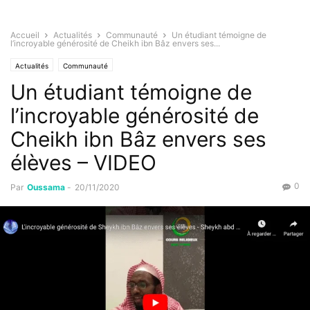
Accueil
Actualités
Communauté
Un étudiant témoigne de
l’incroyable générosité de Cheikh ibn Bâz envers ses...
Actualités
Communauté
Un étudiant témoigne de
l’incroyable générosité de
Cheikh ibn Bâz envers ses
élèves – VIDEO
0
Par
Oussama
-
20/11/2020