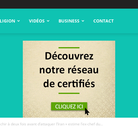
LIGION
VIDÉOS
BUSINESS
CONTACT
échir à deux fois avant d’attaquer l’Iran » estime l’ex-chef du...