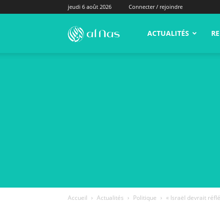
jeudi 6 août 2026
Connecter / rejoindre
alNas.fr
ACTUALITÉS
RE
Accueil
Actualités
Politique
« Israël devrait réfl