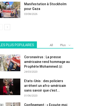
Manifestation à Stockholm
pour Gaza
03/08/2026
LES PLUS POPULAIRES
All
Plus
Coronavirus : La presse
américaine rend hommage au
Prophète Mohammed ﷺ
24/03/2020
Etats-Unis : des policiers
arrêtent un afro-américain
sans savoir que c’est...
01/06/2020
Confinement : « Ecoute-moi