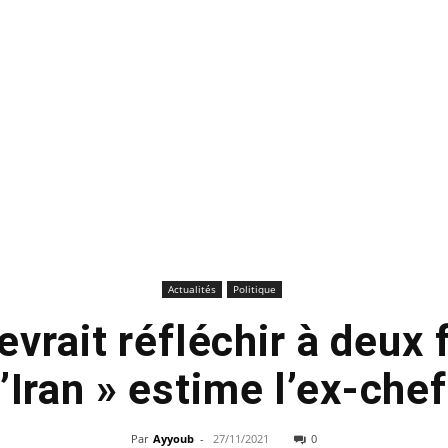
Actualités
Politique
devrait réfléchir à deux 
l’Iran » estime l’ex-ch
Par
Ayyoub
-
27/11/2021
0