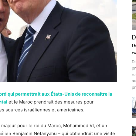
D
r
Ya
De
pr
re
au
pr
rd qui permettrait aux États-Unis de reconnaître la
ntal
et le Maroc prendrait des mesures pour
des sources israéliennes et américaines.
 majeur pour le roi du Maroc, Mohammed VI, et un
élien Benjamin Netanyahu – qui obtiendrait une visite