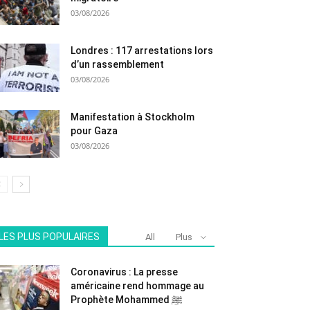
03/08/2026
Londres : 117 arrestations lors
d’un rassemblement
03/08/2026
Manifestation à Stockholm
pour Gaza
03/08/2026
LES PLUS POPULAIRES
All
Plus
Coronavirus : La presse
américaine rend hommage au
Prophète Mohammed ﷺ