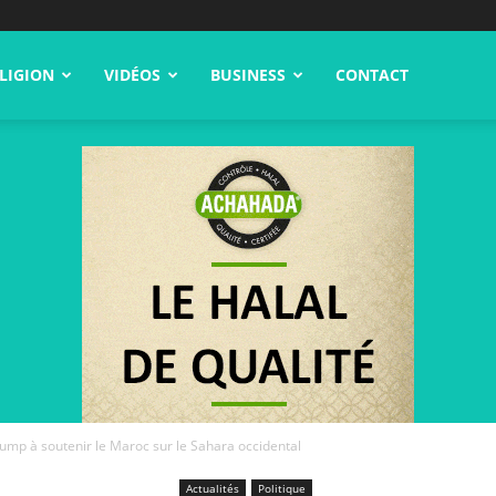
LIGION
VIDÉOS
BUSINESS
CONTACT
ump à soutenir le Maroc sur le Sahara occidental
Actualités
Politique