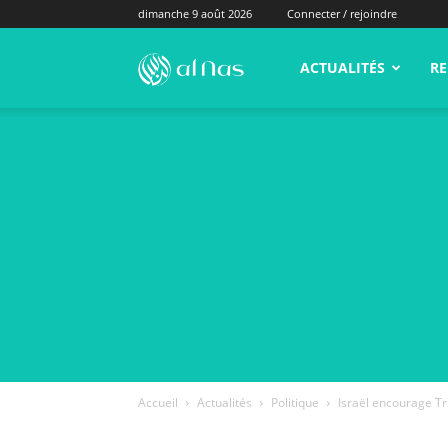
dimanche 9 août 2026
Connecter / rejoindre
alNas.fr
ACTUALITÉS
RE
Accueil
Actualités
Politique
Israël encourage Tr