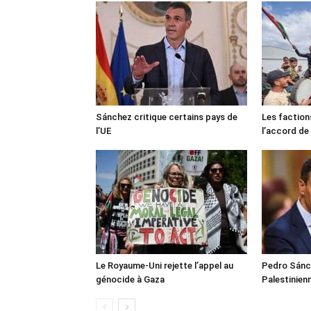
Sánchez critique certains pays de
Les faction
l’UE
l’accord de
Le Royaume-Uni rejette l’appel au
Pedro Sánch
génocide à Gaza
Palestinien