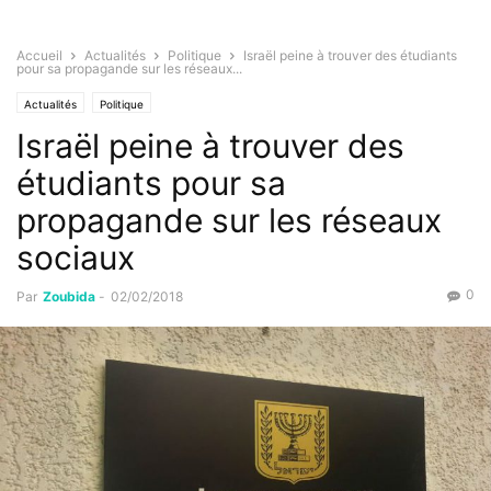
Accueil
Actualités
Politique
Israël peine à trouver des étudiants
pour sa propagande sur les réseaux...
Actualités
Politique
Israël peine à trouver des
étudiants pour sa
propagande sur les réseaux
sociaux
0
Par
Zoubida
-
02/02/2018