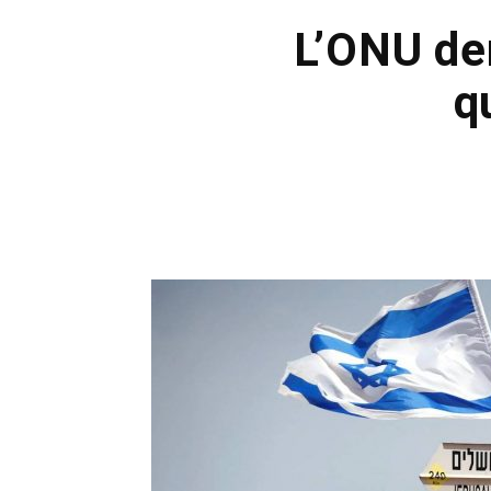
L’ONU de
q