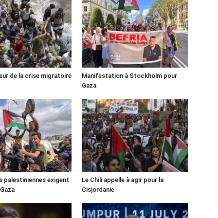
ur de la crise migratoire
Manifestation à Stockholm pour
Gaza
s palestiniennes exigent
Le Chili appelle à agir pour la
 Gaza
Cisjordanie