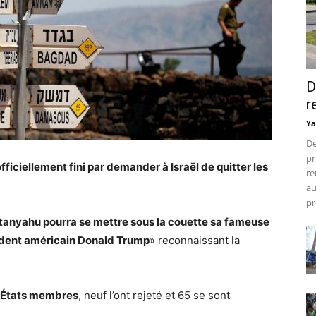
D
r
Ya
De
pr
officiellement fini par demander à Israël de quitter les
re
au
pr
anyahu pourra se mettre sous la couette sa fameuse
sident américain Donald Trump
» reconnaissant la
 États membres
, neuf l’ont rejeté et 65 se sont