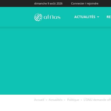
dimanche 9 août 2026
Connecter / rejoindre
alNas.fr
ACTUALITÉS
RE
Accueil
Actualités
Politique
L’ONU demande offic