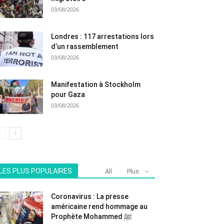
03/08/2026
Londres : 117 arrestations lors
d’un rassemblement
03/08/2026
Manifestation à Stockholm
pour Gaza
03/08/2026
LES PLUS POPULAIRES
All
Plus
Coronavirus : La presse
américaine rend hommage au
Prophète Mohammed ﷺ