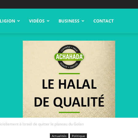
LIGION
VIDÉOS
BUSINESS
CONTACT
iellement à Israël de quitter le plateau du Golan
Actualités
Politique