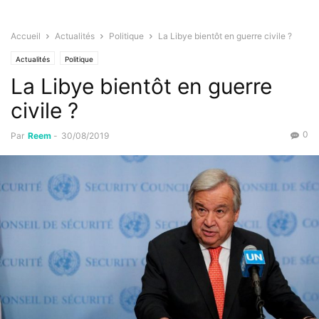
Accueil
Actualités
Politique
La Libye bientôt en guerre civile ?
Actualités
Politique
La Libye bientôt en guerre
civile ?
0
Par
Reem
-
30/08/2019