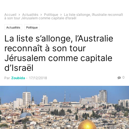
Accueil
Actualités
Politique
La liste s’allonge, l’Australie reconnaît
à son tour Jérusalem comme capitale d’Israël
Actualités
Politique
La liste s’allonge, l’Australie
reconnaît à son tour
Jérusalem comme capitale
d’Israël
0
Par
Zoubida
-
17/12/2018