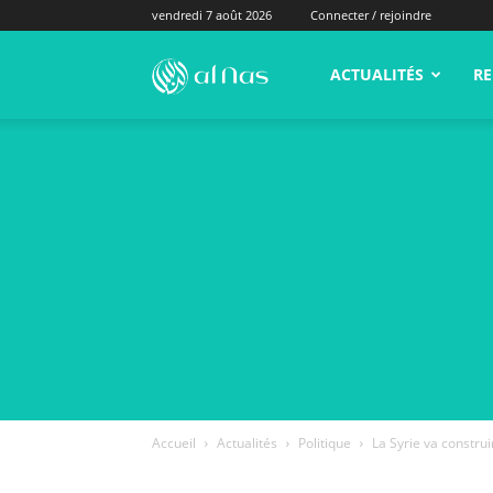
vendredi 7 août 2026
Connecter / rejoindre
alNas.fr
ACTUALITÉS
RE
Accueil
Actualités
Politique
La Syrie va construi