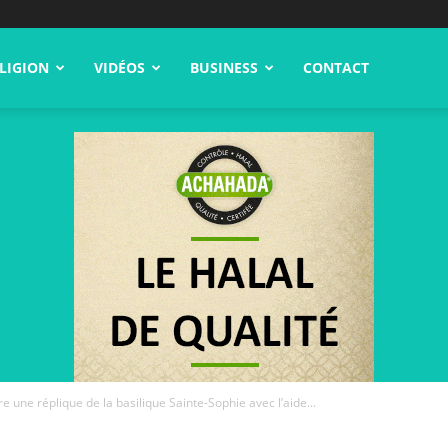
LIGION
VIDÉOS
BUSINESS
CONTACT
re une réplique de la basilique Sainte-Sophie avec l’aide...