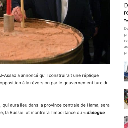
D
r
Ya
De
pr
re
au
pr
l-Assad a annoncé qu’il construirait une réplique
 opposition à la réversion par le gouvernement turc du
, qui aura lieu dans la province centrale de Hama, sera
rie, la Russie, et montrera l’importance du
« dialogue