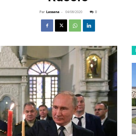
Par
Lassana
-
04/08/2020
0