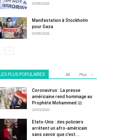
03/08/2026
Manifestation à Stockholm
pour Gaza
03/08/2026
LES PLUS POPULAIRES
All
Plus
Coronavirus : La presse
américaine rend hommage au
Prophète Mohammed ﷺ
24/03/2020
Etats-Unis : des policiers
arrêtent un afro-américain
sans savoir que c’est...