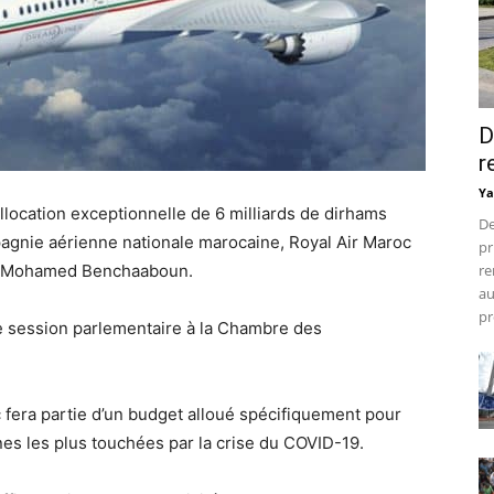
D
r
Ya
ocation exceptionnelle de 6 milliards de dirhams
De
pagnie aérienne nationale marocaine, Royal Air Maroc
pr
ie Mohamed Benchaaboun.
re
au
pr
e session parlementaire à la Chambre des
c fera partie d’un budget alloué spécifiquement pour
es les plus touchées par la crise du COVID-19.