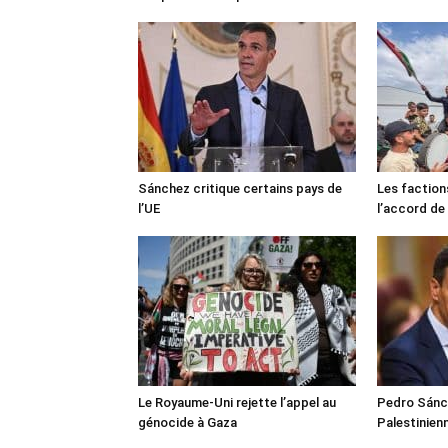
Sánchez critique certains pays de
Les faction
l’UE
l’accord de
Le Royaume-Uni rejette l’appel au
Pedro Sánch
génocide à Gaza
Palestinien