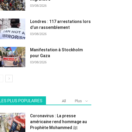
03/08/2026
Londres : 117 arrestations lors
d’un rassemblement
03/08/2026
Manifestation à Stockholm
pour Gaza
03/08/2026
LES PLUS POPULAIRES
All
Plus
Coronavirus : La presse
américaine rend hommage au
Prophète Mohammed ﷺ