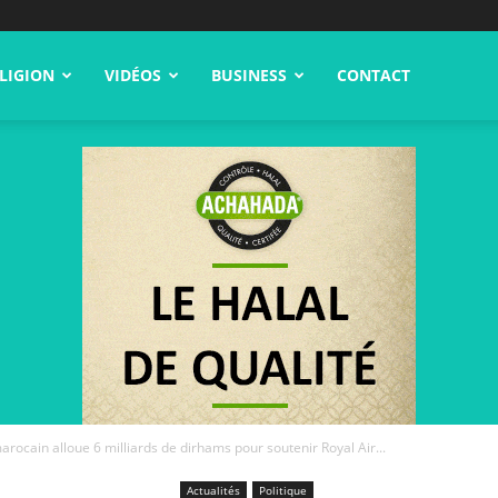
LIGION
VIDÉOS
BUSINESS
CONTACT
ocain alloue 6 milliards de dirhams pour soutenir Royal Air...
Actualités
Politique