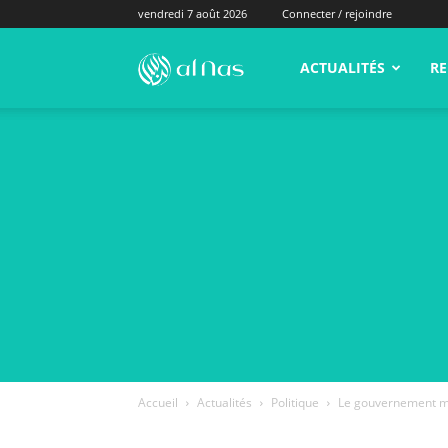
vendredi 7 août 2026
Connecter / rejoindre
alNas.fr
ACTUALITÉS
RE
Accueil
Actualités
Politique
Le gouvernement mar