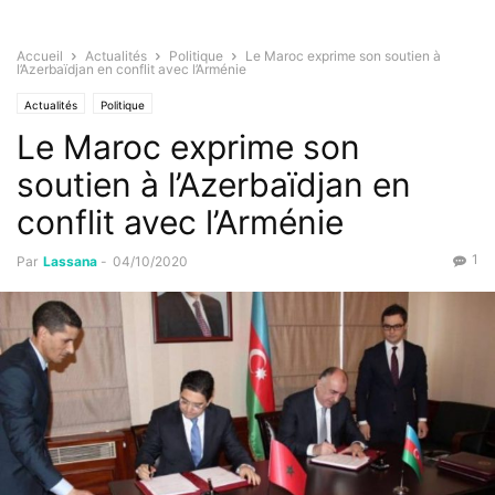
Accueil
Actualités
Politique
Le Maroc exprime son soutien à
l’Azerbaïdjan en conflit avec l’Arménie
Actualités
Politique
Le Maroc exprime son
soutien à l’Azerbaïdjan en
conflit avec l’Arménie
1
Par
Lassana
-
04/10/2020