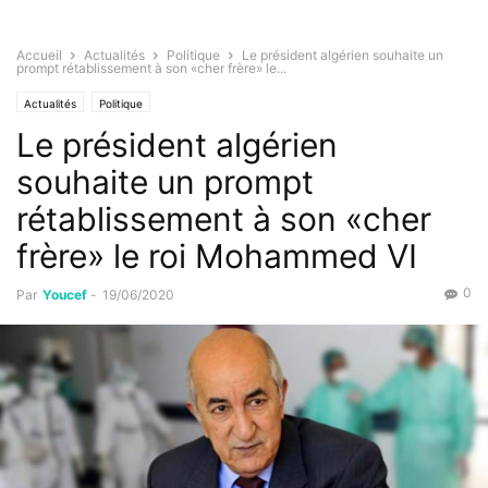
Accueil
Actualités
Politique
Le président algérien souhaite un
prompt rétablissement à son «cher frère» le...
Actualités
Politique
Le président algérien
souhaite un prompt
rétablissement à son «cher
frère» le roi Mohammed VI
0
Par
Youcef
-
19/06/2020