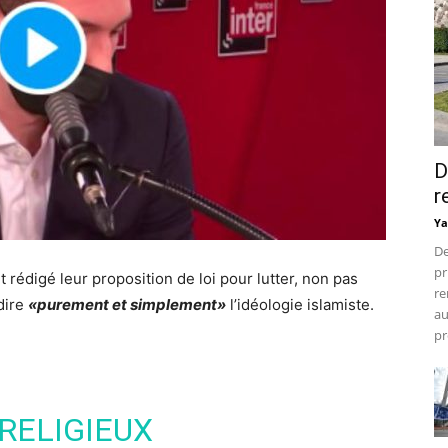
D
r
Ya
De
pr
édigé leur proposition de loi pour lutter, non pas
re
rdire
«purement et simplement»
l’idéologie islamiste.
au
pr
RELIGIEUX