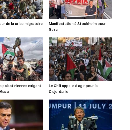
ur de la crise migratoire
Manifestation à Stockholm pour
Gaza
s palestiniennes exigent
Le Chili appelle à agir pour la
 Gaza
Cisjordanie