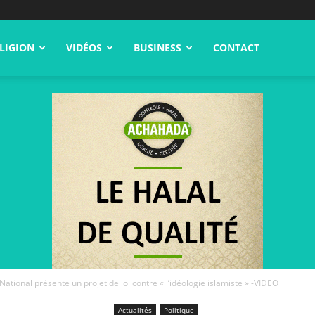
LIGION
VIDÉOS
BUSINESS
CONTACT
tional présente un projet de loi contre « l’idéologie islamiste » -VIDEO
Actualités
Politique