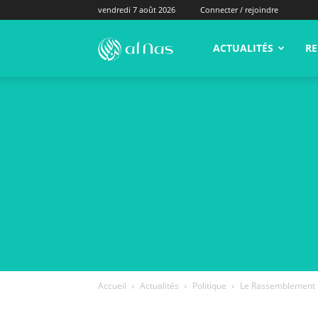
vendredi 7 août 2026
Connecter / rejoindre
alNas.fr
ACTUALITÉS
RE
Accueil
Actualités
Politique
Le Rassemblement Na