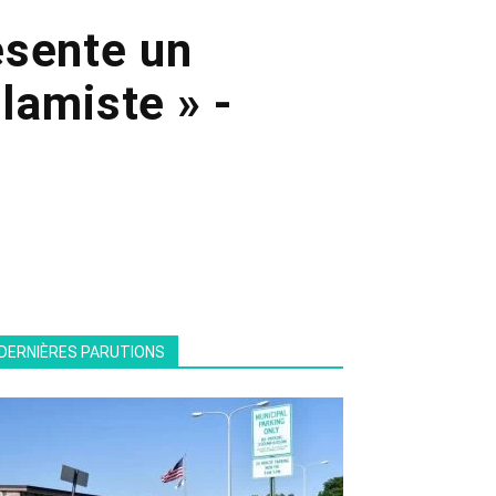
ésente un
slamiste » -
DERNIÈRES PARUTIONS