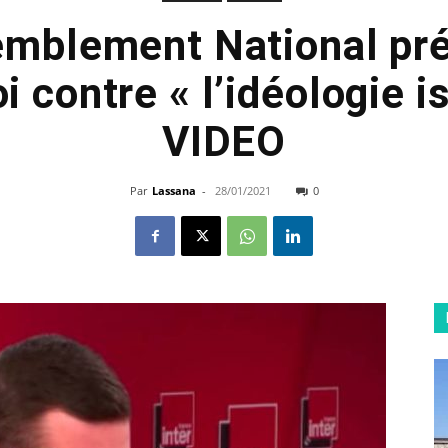
mblement National pr
oi contre « l’idéologie i
VIDEO
Par
Lassana
-
28/01/2021
0