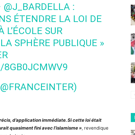
–
@J_BARDELLA
:
NS ÉTENDRE LA LOI DE
À L’ÉCOLE SUR
 LA SPHÈRE PUBLIQUE »
ER
M/8GB0JCMWV9
(@FRANCEINTER)
 précis, d’application immédiate. Si cette loi était
rait quasiment fini avec l’islamisme »
, revendique