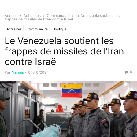
Accueil
Actualités
Communauté
Le Venezuela soutient les
frappes de missiles de l’Iran contre Israël
Actualités
Communauté
Politique
Le Venezuela soutient les
frappes de missiles de l’Iran
contre Israël
0
Par
Yannis
-
04/10/2024