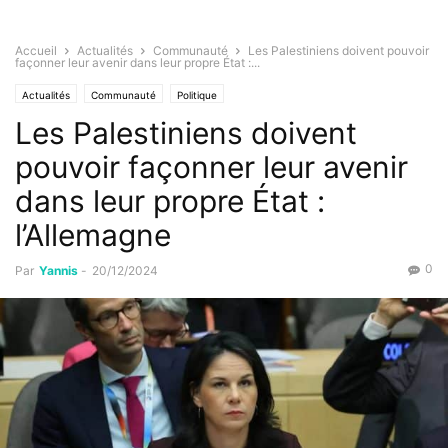
Accueil
Actualités
Communauté
Les Palestiniens doivent pouvoir
façonner leur avenir dans leur propre État :...
Actualités
Communauté
Politique
Les Palestiniens doivent
pouvoir façonner leur avenir
dans leur propre État :
l’Allemagne
0
Par
Yannis
-
20/12/2024