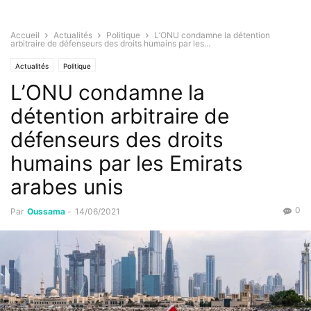
Accueil
Actualités
Politique
L’ONU condamne la détention
arbitraire de défenseurs des droits humains par les...
Actualités
Politique
L’ONU condamne la
détention arbitraire de
défenseurs des droits
humains par les Emirats
arabes unis
0
Par
Oussama
-
14/06/2021