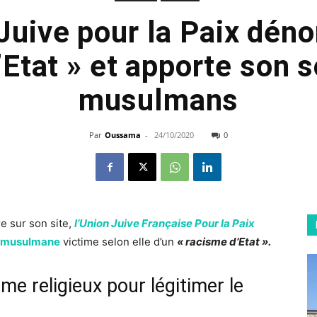
Juive pour la Paix dén
Etat » et apporte son 
musulmans
Par
Oussama
-
24/10/2020
0
e sur son site,
l’Union Juive Française Pour la Paix
 musulmane
victime selon elle d’un
« racisme d’Etat ».
isme religieux pour légitimer le