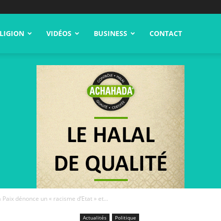
LIGION
VIDÉOS
BUSINESS
CONTACT
a Paix dénonce un « racisme d’Etat » et...
Actualités
Politique