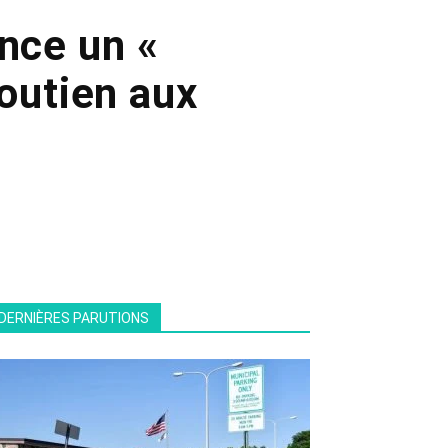
once un «
soutien aux
DERNIÈRES PARUTIONS