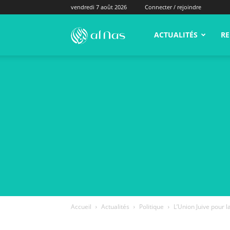
vendredi 7 août 2026
Connecter / rejoindre
alNas.fr
ACTUALITÉS
RE
Accueil
Actualités
Politique
L’Union Juive pour l