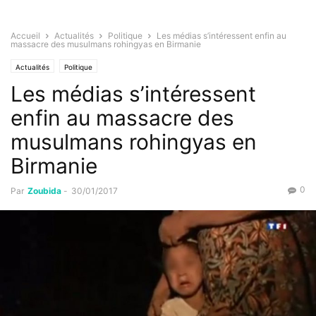
Accueil
Actualités
Politique
Les médias s’intéressent enfin au
massacre des musulmans rohingyas en Birmanie
Actualités
Politique
Les médias s’intéressent
enfin au massacre des
musulmans rohingyas en
Birmanie
0
Par
Zoubida
-
30/01/2017