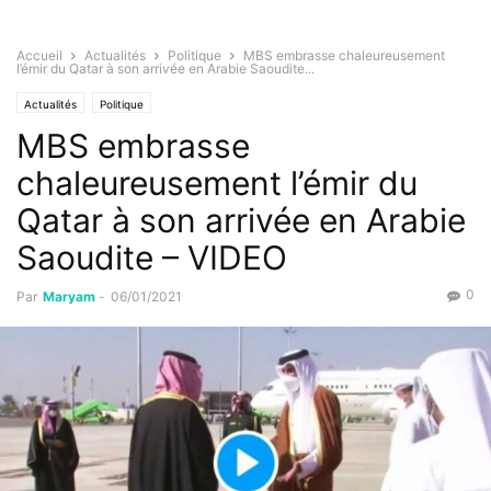
Accueil
Actualités
Politique
MBS embrasse chaleureusement
l’émir du Qatar à son arrivée en Arabie Saoudite...
Actualités
Politique
MBS embrasse
chaleureusement l’émir du
Qatar à son arrivée en Arabie
Saoudite – VIDEO
0
Par
Maryam
-
06/01/2021