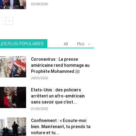
03/08/2026
LES PLUS POPULAIRES
All
Plus
Coronavirus : La presse
américaine rend hommage au
Prophète Mohammed ﷺ
24/03/2020
Etats-Unis : des policiers
arrêtent un afro-américain
sans savoir que c’est...
01/06/2020
Confinement : « Ecoute-moi
bien. Maintenant, tu prends ta
voiture et tu...