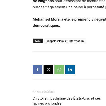
de vingt ans
pour assassinat de manifestant
purgeait également une peine à perpétuité p
Mohamed Morsi a été le premier civil égypt
démocratiques.
TAGS
Rappels_islam_et_information
Article précédent
L’histoire musulmane des États-Unis et ses
racines profondes