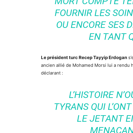
MORT COMPTE TEN
FOURNIR LES SOI
OU ENCORE SES 
EN TANT 
Le président turc Recep Tayyip Erdogan
s’
ancien allié de Mohamed Morsi lui a rendu 
déclarant :
L’HISTOIRE N’
TYRANS QUI L’ONT
LE JETANT E
MENAÇAN