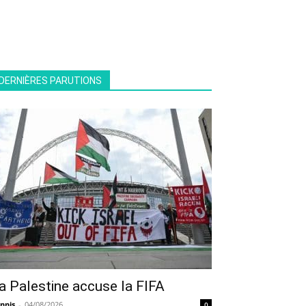
DERNIÈRES PARUTIONS
a Palestine accuse la FIFA
nnis
-
04/08/2026
0