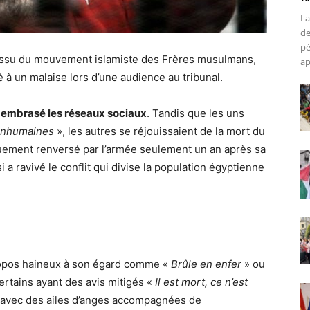
La
de
pé
e issu du mouvement islamiste des Frères musulmans,
ap
 à un malaise lors d’une audience au tribunal.
e embrasé les réseaux sociaux
. Tandis que les uns
inhumaines
», les autres se réjouissaient de la mort du
uement renversé par l’armée seulement un an après sa
a ravivé le conflit qui divise la population égyptienne
propos haineux à son égard comme «
Brûle en enfer
» ou
rtains ayant des avis mitigés «
Il est mort, ce n’est
nt avec des ailes d’anges accompagnées de