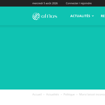
mercredi 5 août 2026
Connecter / rejoindre
alNas.fr
ACTUALITÉS
RE
Accueil
Actualités
Politique
Morsi laissé incons