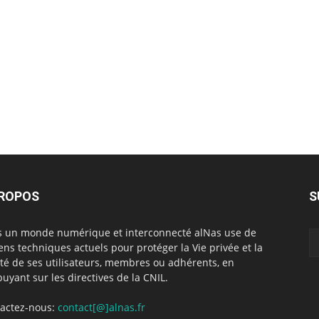
PROPOS
S
 un monde numérique et interconnecté alNas use de
ns techniques actuels pour protéger la Vie privée et la
rté de ses utilisateurs, membres ou adhérents, en
puyant sur les directives de la CNIL.
actez-nous:
contact[@]alnas.fr