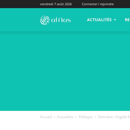
vendredi 7 août 2026
Connecter / rejoindre
alNas.fr
ACTUALITÉS
RE
Accueil
Actualités
Politique
Palestine : Angela