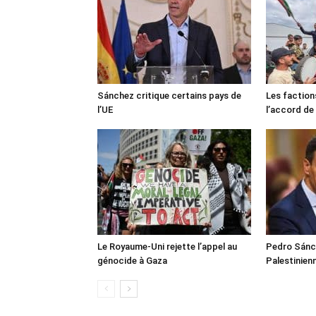
Sánchez critique certains pays de
Les faction
l’UE
l’accord de
Le Royaume-Uni rejette l’appel au
Pedro Sánch
génocide à Gaza
Palestinien