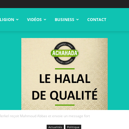
LIGION
VIDÉOS
BUSINESS
CONTACT
 Merkel reçoit Mahmoud Abbas et envoie un message fort
Actualités
Politique