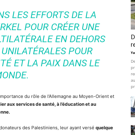
S LES EFFORTS DE LA
RKEL POUR CRÉER UNE
TILATÉRALE EN DEHORS
D
r
 UNILATÉRALES POUR
Ya
TÉ ET LA PAIX DANS LE
De
pr
ONDE.
re
au
pr
l’importance du rôle de l’Allemagne au Moyen-Orient et
ier aux services de santé, à l’éducation et au
enne.
s donateurs des Palestiniens, leur ayant versé
quelque