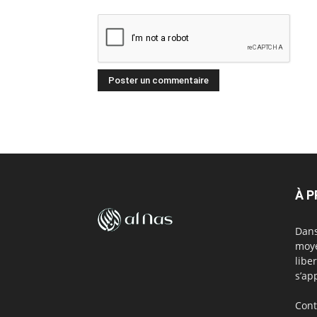
À 
Dans
moye
libe
s’ap
Cont