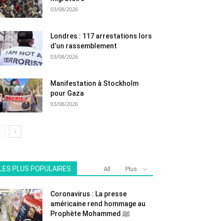
03/08/2026
Londres : 117 arrestations lors
d’un rassemblement
03/08/2026
Manifestation à Stockholm
pour Gaza
03/08/2026
LES PLUS POPULAIRES
All
Plus
Coronavirus : La presse
américaine rend hommage au
Prophète Mohammed ﷺ