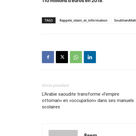
110 millions d’euros en 2018
.
TAGS
Rappels_islam_et_information
SoubhanAlla
Article précédent
L’Arabie saoudite transforme «l’empire
ottoman» en «occupation» dans ses manuels
scolaires
Reem