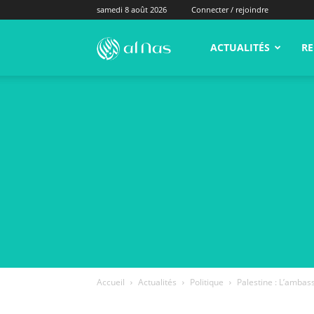
samedi 8 août 2026
Connecter / rejoindre
alNas.fr
ACTUALITÉS
RE
Accueil
Actualités
Politique
Palestine : L’ambass