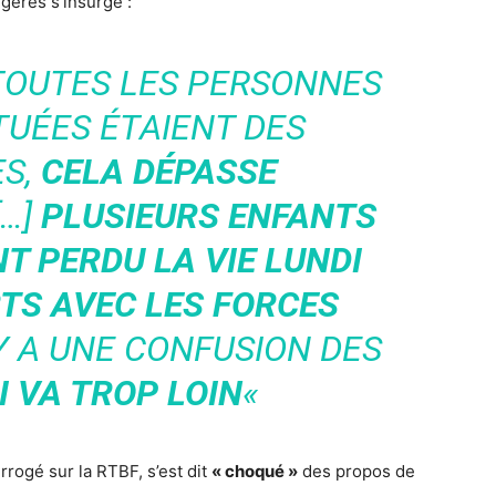
gères s’insurge :
TOUTES LES PERSONNES
TUÉES ÉTAIENT DES
ES,
CELA DÉPASSE
[…]
PLUSIEURS ENFANTS
T PERDU LA VIE LUNDI
TS AVEC LES FORCES
L Y A UNE CONFUSION DES
I VA TROP LOIN
«
rrogé sur la RTBF, s’est dit
« choqué »
des propos de