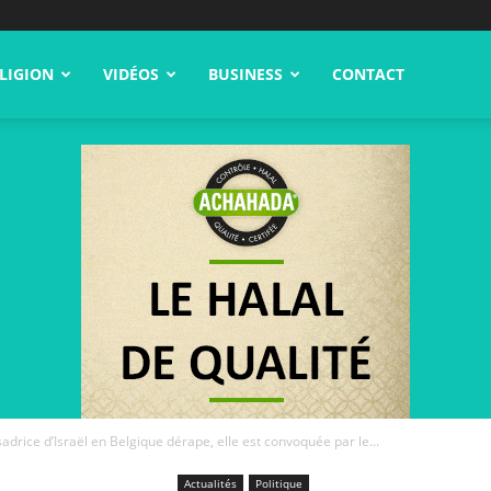
LIGION
VIDÉOS
BUSINESS
CONTACT
adrice d’Israël en Belgique dérape, elle est convoquée par le...
Actualités
Politique