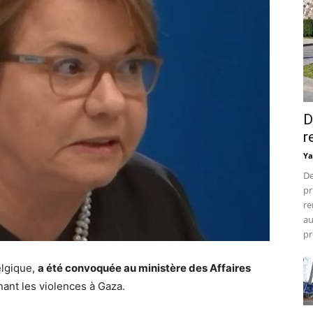
D
r
Ya
De
pr
re
au
pr
elgique,
a été convoquée au ministère des Affaires
ant les violences à Gaza.