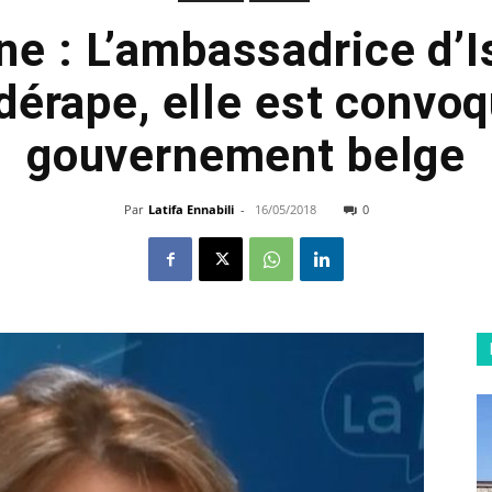
ne : L’ambassadrice d’I
dérape, elle est convoq
gouvernement belge
Par
Latifa Ennabili
-
16/05/2018
0