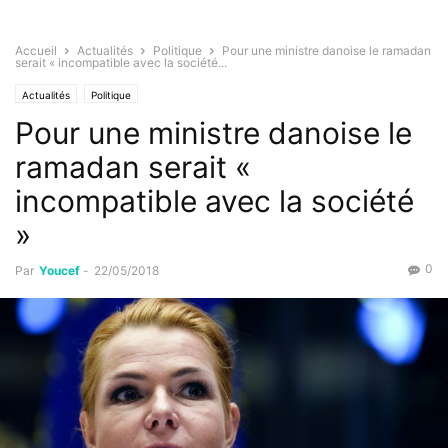
Accueil
Actualités
Politique
Pour une ministre danoise le ramadan
serait « incompatible avec la société...
Actualités
Politique
Pour une ministre danoise le
ramadan serait «
incompatible avec la société
»
0
Par
Youcef
-
22/05/2018