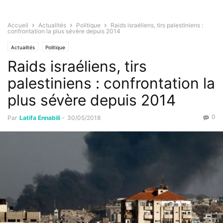
Accueil
Actualités
Politique
Raids israéliens, tirs palestiniens :
confrontation la plus sévère depuis 2014
Actualités
Politique
Raids israéliens, tirs
palestiniens : confrontation la
plus sévère depuis 2014
0
Par
Latifa Ennabili
-
30/05/2018