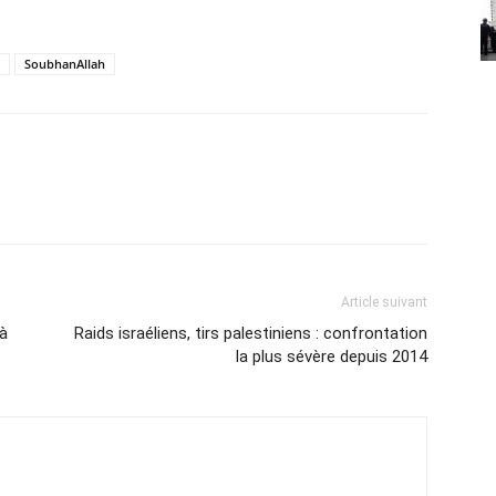
SoubhanAllah
Article suivant
 à
Raids israéliens, tirs palestiniens : confrontation
la plus sévère depuis 2014