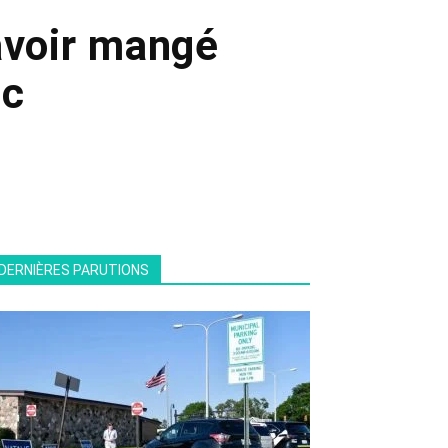
avoir mangé
ic
DERNIÈRES PARUTIONS