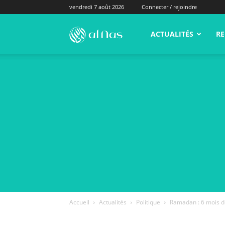
vendredi 7 août 2026
Connecter / rejoindre
alNas.fr
ACTUALITÉS
RE
Accueil
Actualités
Politique
Ramadan : 6 mois de