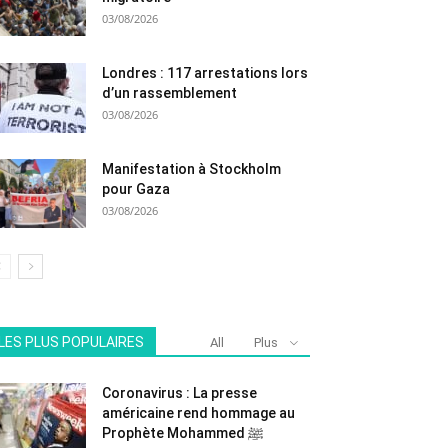
03/08/2026
Londres : 117 arrestations lors
d’un rassemblement
03/08/2026
Manifestation à Stockholm
pour Gaza
03/08/2026
LES PLUS POPULAIRES
All
Plus
Coronavirus : La presse
américaine rend hommage au
Prophète Mohammed ﷺ