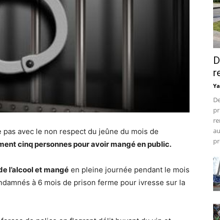
D
r
Ya
De
pr
re
au
te pas avec le non respect du jeûne du mois de
pr
nt cinq personnes pour avoir mangé en public.
de l’alcool et mangé
en pleine journée pendant le mois
ondamnés à 6 mois de prison ferme pour ivresse sur la