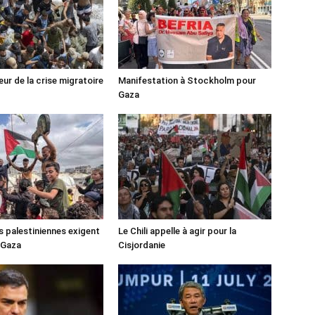
ur de la crise migratoire
Manifestation à Stockholm pour
Gaza
s palestiniennes exigent
Le Chili appelle à agir pour la
 Gaza
Cisjordanie