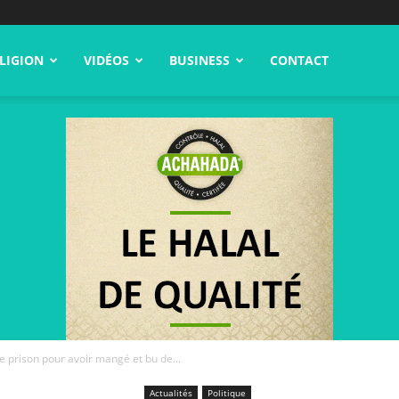
LIGION
VIDÉOS
BUSINESS
CONTACT
 prison pour avoir mangé et bu de...
Actualités
Politique