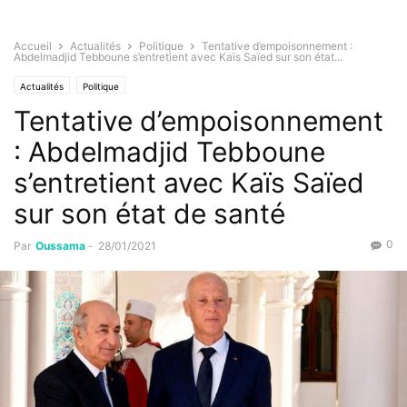
Accueil
Actualités
Politique
Tentative d’empoisonnement :
Abdelmadjid Tebboune s’entretient avec Kaïs Saïed sur son état...
Actualités
Politique
Tentative d’empoisonnement
: Abdelmadjid Tebboune
s’entretient avec Kaïs Saïed
sur son état de santé
0
Par
Oussama
-
28/01/2021